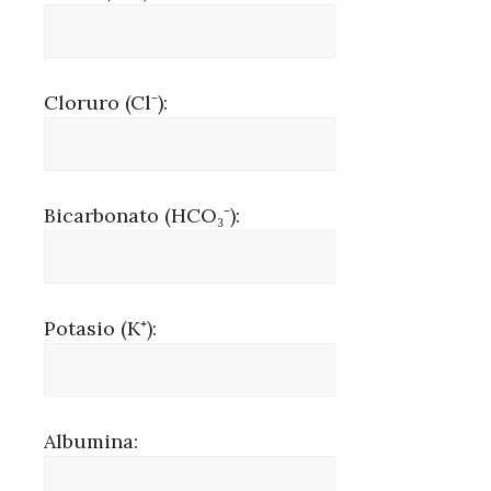
Cloruro (Cl⁻):
Bicarbonato (HCO₃⁻):
Potasio (K⁺):
Albumina: