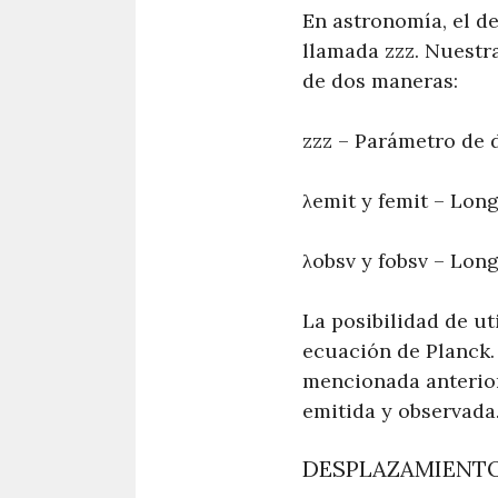
En astronomía, el d
llamada zzz. Nuestr
de dos maneras:
zzz – Parámetro de 
λemit y femit – Long
λobsv y fobsv – Long
La posibilidad de ut
ecuación de Planck.
mencionada anterior
emitida y observada
DESPLAZAMIENTO