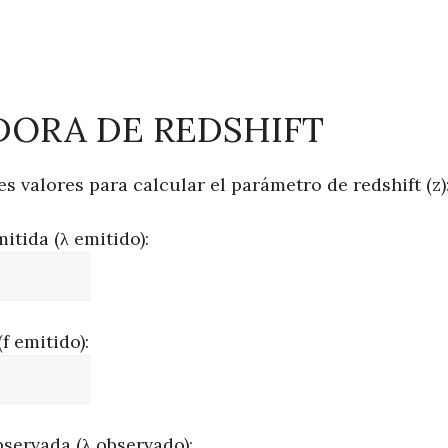
ORA DE REDSHIFT
es valores para calcular el parámetro de redshift (z)
tida (λ emitido):
f emitido):
servada (λ observado):