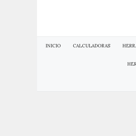
Saltar
al
contenido
INICIO
CALCULADORAS
HERR
HE