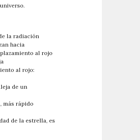
universo.
de la radiación
zan hacia
splazamiento al rojo
ja
ento al rojo:
leja de un
s, más rápido
ad de la estrella, es