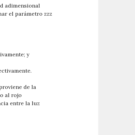
ad adimensional
mar el parámetro zzz
tivamente; y
ectivamente.
proviene de la
o al rojo
ia entre la luz