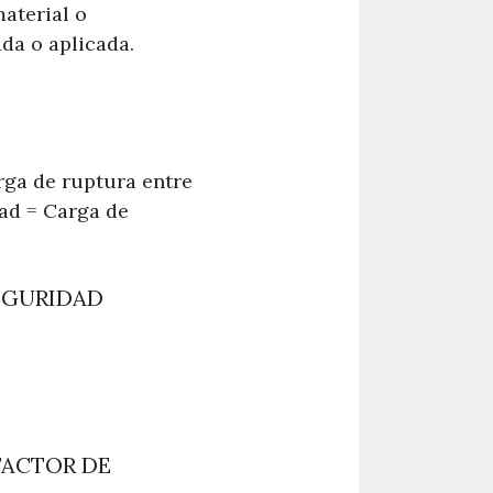
aterial o
da o aplicada.
arga de ruptura entre
dad = Carga de
EGURIDAD
FACTOR DE