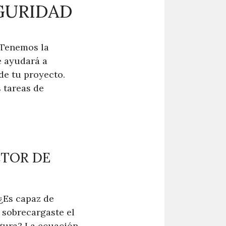
GURIDAD
¡Tenemos la
e ayudará a
de tu proyecto.
 tareas de
CTOR DE
 ¿Es capaz de
 sobrecargaste el
egura? La ecuación