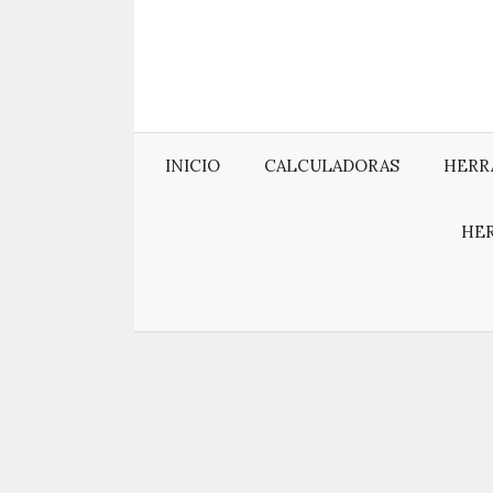
Saltar
al
contenido
INICIO
CALCULADORAS
HERR
HE