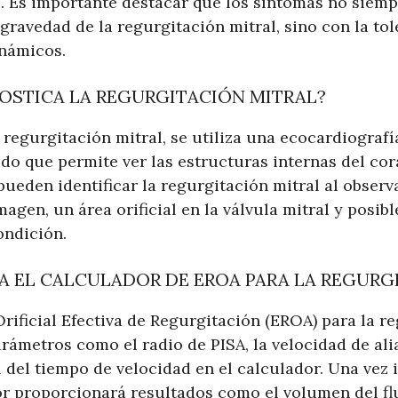
. Es importante destacar que los síntomas no siemp
gravedad de la regurgitación mitral, sino con la to
námicos.
OSTICA LA REGURGITACIÓN MITRAL?
 regurgitación mitral, se utiliza una ecocardiograf
do que permite ver las estructuras internas del co
eden identificar la regurgitación mitral al observar
magen, un área orificial en la válvula mitral y posib
ondición.
A EL CALCULADOR DE EROA PARA LA REGURG
Orificial Efectiva de Regurgitación (EROA) para la r
rámetros como el radio de PISA, la velocidad de alia
 del tiempo de velocidad en el calculador. Una vez 
or proporcionará resultados como el volumen del flu