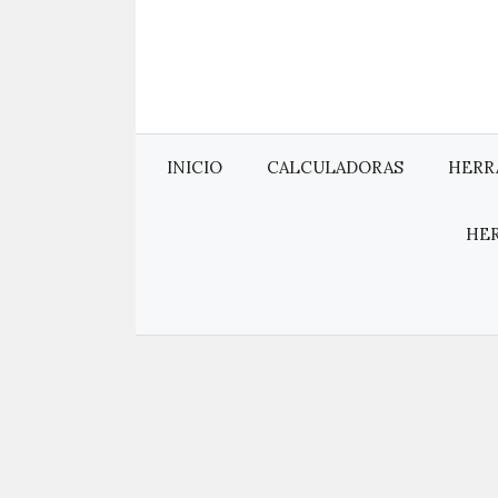
Saltar
al
contenido
INICIO
CALCULADORAS
HERR
HE