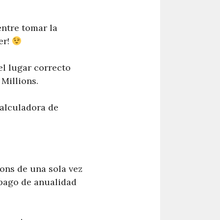
entre tomar la
er!
el lugar correcto
Millions.
alculadora de
ions de una sola vez
pago de anualidad