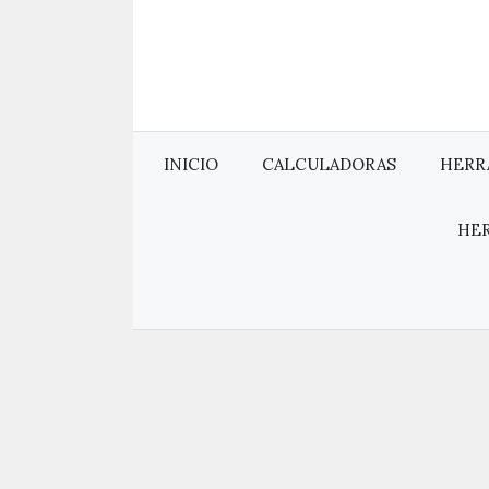
Saltar
al
contenido
INICIO
CALCULADORAS
HERR
HE