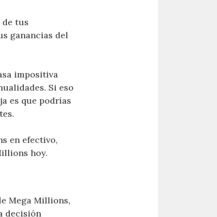
 de tus
us ganancias del
asa impositiva
ualidades. Si eso
ja es que podrías
tes.
s en efectivo,
llions hoy.
de Mega Millions,
a decisión