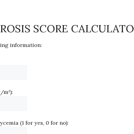
BROSIS SCORE CALCULAT
ing information:
/m²):
cemia (1 for yes, 0 for no):