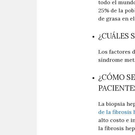
todo el mundo
25% de la pob
de grasa en e
¿CUÁLES 
Los factores d
síndrome meta
¿CÓMO SE
PACIENTE
La biopsia he
de la fibrosis
alto costo e i
la fibrosis he