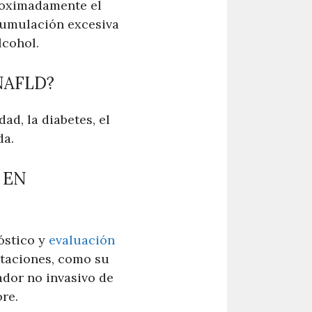
proximadamente el
cumulación excesiva
lcohol.
NAFLD?
ad, la diabetes, el
da.
 EN
óstico y
evaluación
itaciones, como su
cador no invasivo de
ore.