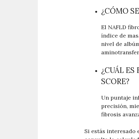
¿CÓMO SE
El NAFLD fibro
índice de mas
nivel de albú
aminotransfera
¿CUÁL ES
SCORE?
Un puntaje inf
precisión, mi
fibrosis avanz
Si estás interesado