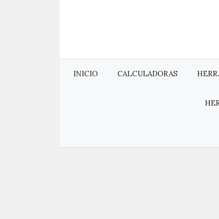
Saltar
al
contenido
INICIO
CALCULADORAS
HERR
HE