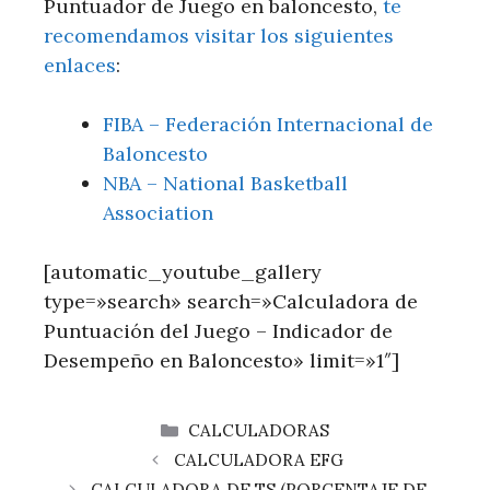
Puntuador de Juego en baloncesto,
te
recomendamos visitar los siguientes
enlaces
:
FIBA – Federación Internacional de
Baloncesto
NBA – National Basketball
Association
[automatic_youtube_gallery
type=»search» search=»Calculadora de
Puntuación del Juego – Indicador de
Desempeño en Baloncesto» limit=»1″]
CATEGORÍAS
CALCULADORAS
CALCULADORA EFG
CALCULADORA DE TS (PORCENTAJE DE