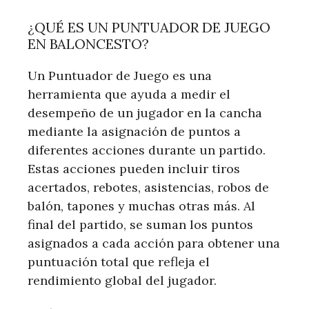
¿QUÉ ES UN PUNTUADOR DE JUEGO
EN BALONCESTO?
Un Puntuador de Juego es una
herramienta que ayuda a medir el
desempeño de un jugador en la cancha
mediante la asignación de puntos a
diferentes acciones durante un partido.
Estas acciones pueden incluir tiros
acertados, rebotes, asistencias, robos de
balón, tapones y muchas otras más. Al
final del partido, se suman los puntos
asignados a cada acción para obtener una
puntuación total que refleja el
rendimiento global del jugador.