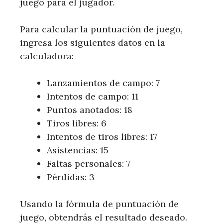
juego para el jugador.
Para calcular la puntuación de juego,
ingresa los siguientes datos en la
calculadora:
Lanzamientos de campo: 7
Intentos de campo: 11
Puntos anotados: 18
Tiros libres: 6
Intentos de tiros libres: 17
Asistencias: 15
Faltas personales: 7
Pérdidas: 3
Usando la fórmula de puntuación de
juego, obtendrás el resultado deseado.