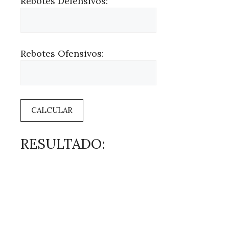
Rebotes Defensivos:
Rebotes Ofensivos:
CALCULAR
RESULTADO: