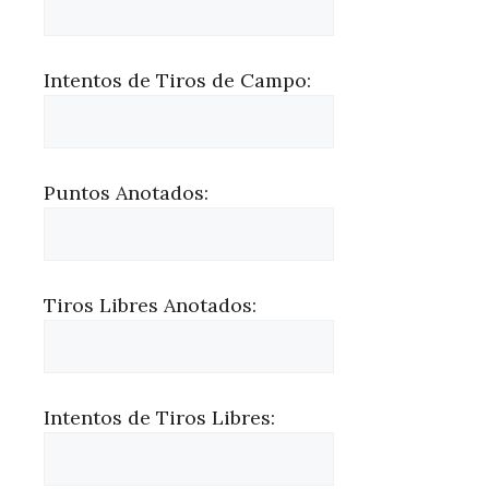
Intentos de Tiros de Campo:
Puntos Anotados:
Tiros Libres Anotados:
Intentos de Tiros Libres: