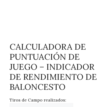
CALCULADORA DE
PUNTUACIÓN DE
JUEGO – INDICADOR
DE RENDIMIENTO DE
BALONCESTO
Tiros de Campo realizados: