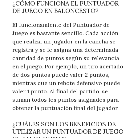
¿CÓMO FUNCIONA EL PUNTUADOR
DE JUEGO EN BALONCESTO?
El funcionamiento del Puntuador de
Juego es bastante sencillo. Cada acción
que realiza un jugador en la cancha se
registra y se le asigna una determinada
cantidad de puntos según su relevancia
en el juego. Por ejemplo, un tiro acertado
de dos puntos puede valer 2 puntos,
mientras que un rebote defensivo puede
valer 1 punto. Al final del partido, se
suman todos los puntos asignados para
obtener la puntuación final del jugador.
¿CUÁLES SON LOS BENEFICIOS DE
UTILIZAR UN PUNTUADOR DE JUEGO