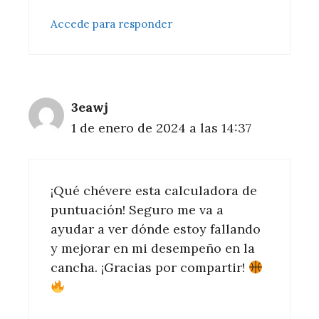
Accede para responder
3eawj
1 de enero de 2024 a las 14:37
¡Qué chévere esta calculadora de
puntuación! Seguro me va a
ayudar a ver dónde estoy fallando
y mejorar en mi desempeño en la
cancha. ¡Gracias por compartir!