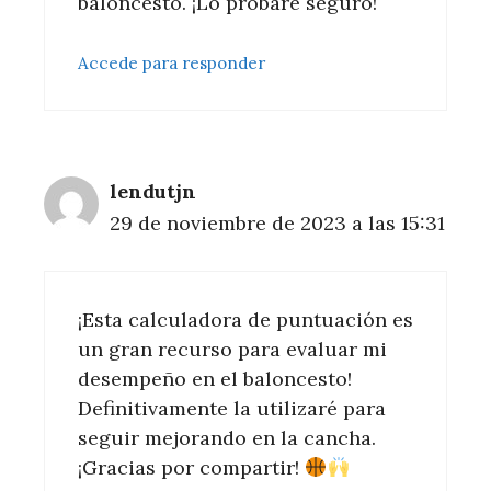
baloncesto. ¡Lo probaré seguro!
Accede para responder
lendutjn
29 de noviembre de 2023 a las 15:31
¡Esta calculadora de puntuación es
un gran recurso para evaluar mi
desempeño en el baloncesto!
Definitivamente la utilizaré para
seguir mejorando en la cancha.
¡Gracias por compartir!