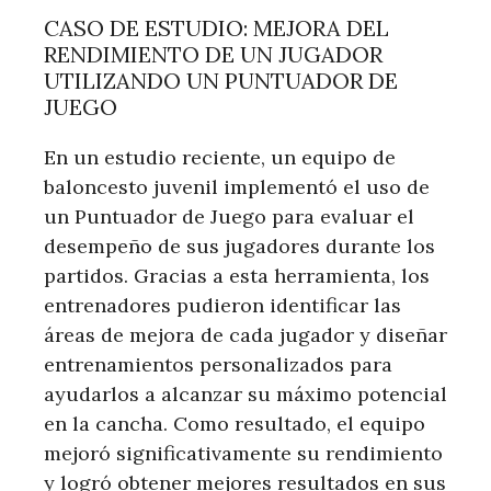
CASO DE ESTUDIO: MEJORA DEL
RENDIMIENTO DE UN JUGADOR
UTILIZANDO UN PUNTUADOR DE
JUEGO
En un estudio reciente, un equipo de
baloncesto juvenil implementó el uso de
un Puntuador de Juego para evaluar el
desempeño de sus jugadores durante los
partidos. Gracias a esta herramienta, los
entrenadores pudieron identificar las
áreas de mejora de cada jugador y diseñar
entrenamientos personalizados para
ayudarlos a alcanzar su máximo potencial
en la cancha. Como resultado, el equipo
mejoró significativamente su rendimiento
y logró obtener mejores resultados en sus