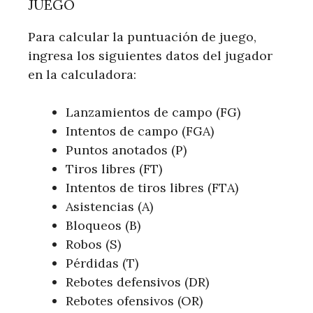
JUEGO
Para calcular la puntuación de juego,
ingresa los siguientes datos del jugador
en la calculadora:
Lanzamientos de campo (FG)
Intentos de campo (FGA)
Puntos anotados (P)
Tiros libres (FT)
Intentos de tiros libres (FTA)
Asistencias (A)
Bloqueos (B)
Robos (S)
Pérdidas (T)
Rebotes defensivos (DR)
Rebotes ofensivos (OR)