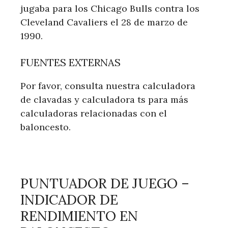
jugaba para los Chicago Bulls contra los
Cleveland Cavaliers el 28 de marzo de
1990.
FUENTES EXTERNAS
Por favor, consulta nuestra calculadora
de clavadas y calculadora ts para más
calculadoras relacionadas con el
baloncesto.
PUNTUADOR DE JUEGO –
INDICADOR DE
RENDIMIENTO EN