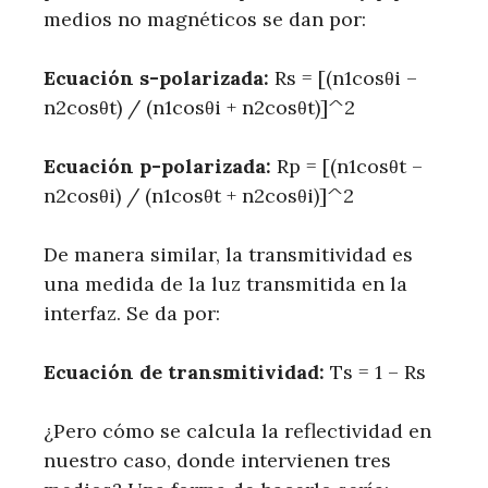
medios no magnéticos se dan por:
Ecuación s-polarizada:
Rs = [(n1cosθi –
n2cosθt) / (n1cosθi + n2cosθt)]^2
Ecuación p-polarizada:
Rp = [(n1cosθt –
n2cosθi) / (n1cosθt + n2cosθi)]^2
De manera similar, la transmitividad es
una medida de la luz transmitida en la
interfaz. Se da por:
Ecuación de transmitividad:
Ts = 1 – Rs
¿Pero cómo se calcula la reflectividad en
nuestro caso, donde intervienen tres