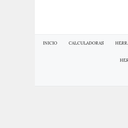
Saltar
al
contenido
INICIO
CALCULADORAS
HERR
HE