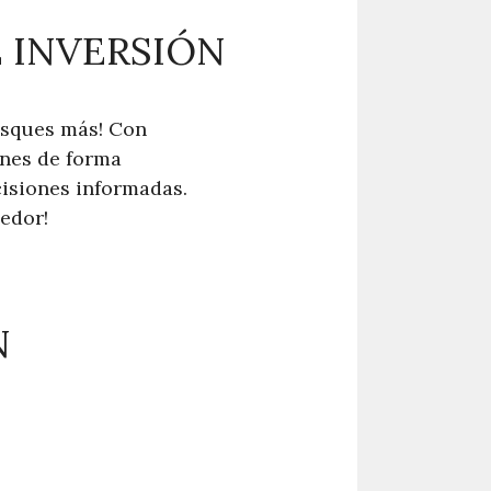
 INVERSIÓN
usques más! Con
ones de forma
isiones informadas.
edor!
N