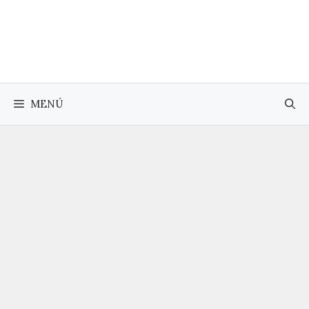
Saltar
al
contenido
MENÚ