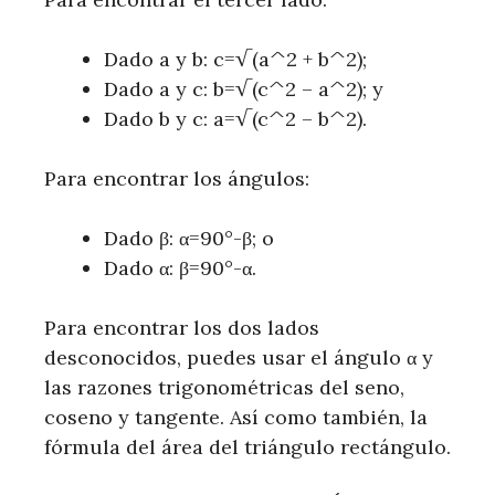
Dado a y b: c=√(a^2 + b^2);
Dado a y c: b=√(c^2 – a^2); y
Dado b y c: a=√(c^2 – b^2).
Para encontrar los ángulos:
Dado β: α=90°-β; o
Dado α: β=90°-α.
Para encontrar los dos lados
desconocidos, puedes usar el ángulo α y
las razones trigonométricas del seno,
coseno y tangente. Así como también, la
fórmula del área del triángulo rectángulo.