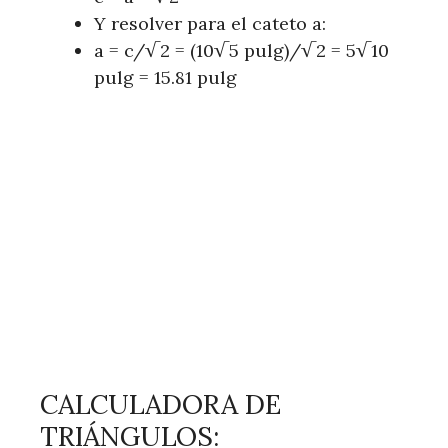
Y resolver para el cateto a:
a = c/√2 = (10√5 pulg)/√2 = 5√10
pulg = 15.81 pulg
CALCULADORA DE
TRIÁNGULOS: