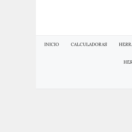
Saltar
al
contenido
INICIO
CALCULADORAS
HERR
HE