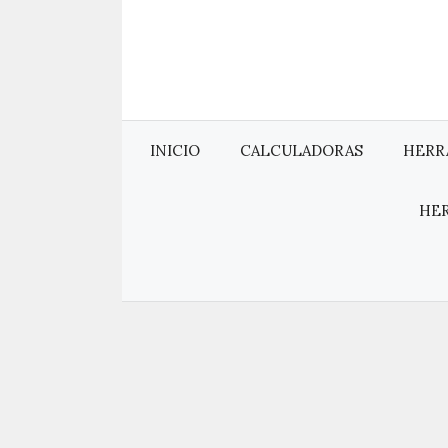
Saltar
al
contenido
INICIO
CALCULADORAS
HERR
HE