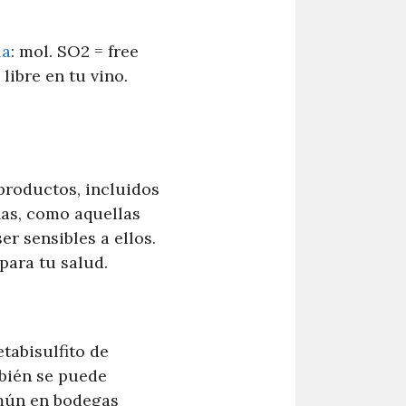
la
: mol. SO2 = free
libre en tu vino.
productos, incluidos
nas, como aquellas
r sensibles a ellos.
 para tu salud.
tabisulfito de
mbién se puede
omún en bodegas