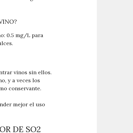
VINO?
no: 0.5 mg/L para
ulces.
trar vinos sin ellos.
o, y a veces los
omo conservante.
der mejor el uso
OR DE SO2