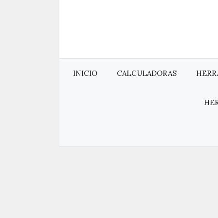
Saltar
al
contenido
INICIO
CALCULADORAS
HERR
HE