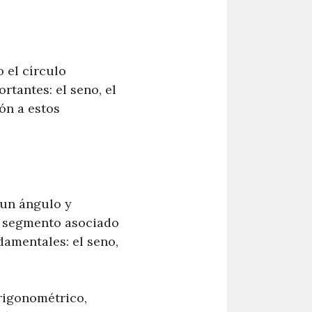
 el círculo
rtantes: el seno, el
ón a estos
un ángulo y
n segmento asociado
damentales: el seno,
trigonométrico,