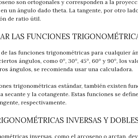
coseno son ortogonales y corresponden a la proyecci
 en un ángulo dado theta. La tangente, por otro lado
n de ratio útil.
AR LAS FUNCIONES TRIGONOMÉTRICA
s de las funciones trigonométricas para cualquier á
 ciertos ángulos, como 0°, 30°, 45°, 60° y 90°, los va
tros ángulos, se recomienda usar una calculadora.
ones trigonométricas estándar, también existen fun
a secante y la cotangente. Estas funciones se defin
angente, respectivamente.
IGONOMÉTRICAS INVERSAS Y DOBLE
nométricas inversas, como el arcoseno o arctan, de