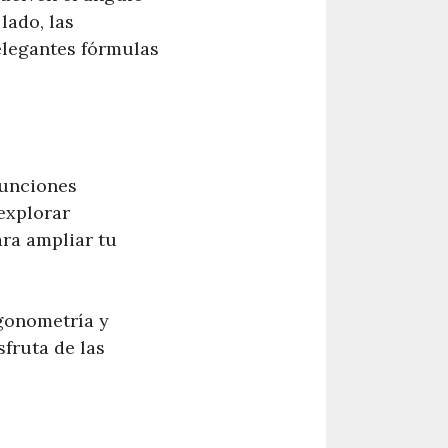
lado, las
elegantes fórmulas
funciones
explorar
ara ampliar tu
igonometría y
isfruta de las