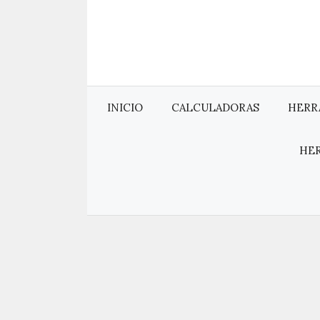
Saltar
al
contenido
INICIO
CALCULADORAS
HERR
HE