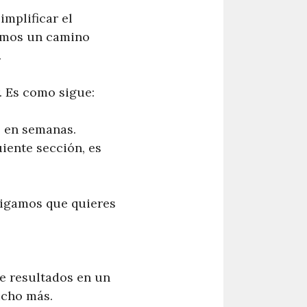
mplificar el
namos un camino
.
. Es como sigue:
o en semanas.
uiente sección, es
Digamos que quieres
de resultados en un
ucho más.