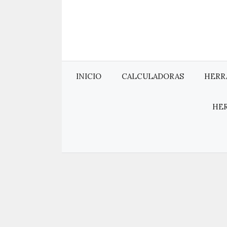
Saltar
al
contenido
INICIO
CALCULADORAS
HERR
HE