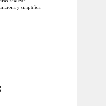
rás realizar
unciona y simplifica
S