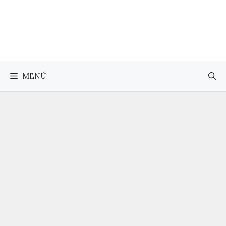
Saltar
al
contenido
MENÚ