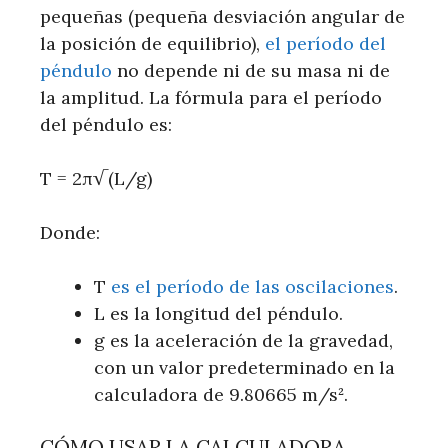
pequeñas (pequeña desviación angular de
la posición de equilibrio),
el período del
péndulo
no depende ni de su masa ni de
la amplitud. La fórmula para el período
del péndulo es:
T = 2π√(L/g)
Donde:
T
es el período de las oscilaciones
.
L es la longitud del péndulo.
g es la aceleración de la gravedad,
con un valor predeterminado en la
calculadora de 9.80665 m/s².
CÓMO USAR LA CALCULADORA