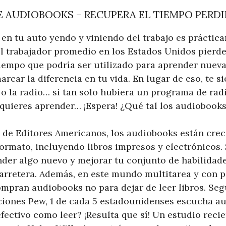
 AUDIOBOOKS – RECUPERA EL TIEMPO PERD
 en tu auto yendo y viniendo del trabajo es prácti
el trabajador promedio en los Estados Unidos pierde
 tiempo que podría ser utilizado para aprender nuev
car la diferencia en tu vida. En lugar de eso, te si
 la radio… si tan solo hubiera un programa de rad
quieres aprender… ¡Espera! ¿Qué tal los audiobook
 de Editores Americanos, los audiobooks están cre
formato, incluyendo libros impresos y electrónicos
nder algo nuevo y mejorar tu conjunto de habilida
carretera. Además, en este mundo multitarea y con 
mpran audiobooks no para dejar de leer libros. Se
ciones Pew, 1 de cada 5 estadounidenses escucha a
fectivo como leer? ¡Resulta que sí! Un estudio recie