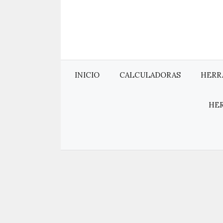
Saltar
al
contenido
INICIO
CALCULADORAS
HERR
HE