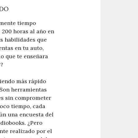
IDO
camente tiempo
 200 horas al año en
as habilidades que
entas en tu auto,
io que te enseñara
s?
ciendo más rápido
. Son herramientas
des sin comprometer
poco tiempo, cada
gún una encuesta del
udiobooks. ¿Pero
nte realizado por el