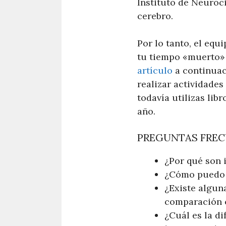
Instituto de Neuroc
cerebro.
Por lo tanto, el eq
tu tiempo «muerto
artículo
a continuac
realizar actividades
todavía utilizas lib
año.
PREGUNTAS FRE
¿Por qué son 
¿Cómo puedo u
¿Existe algun
comparación c
¿Cuál es la d