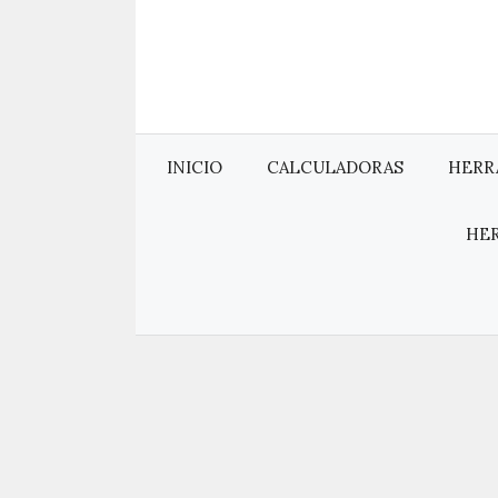
Saltar
al
contenido
INICIO
CALCULADORAS
HERR
HE