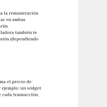
la la remuneración
lar en ambas
arán
uladora también te
isión (dependiendo
oma el precio de
r ejemplo: un widget
e cada transacción,