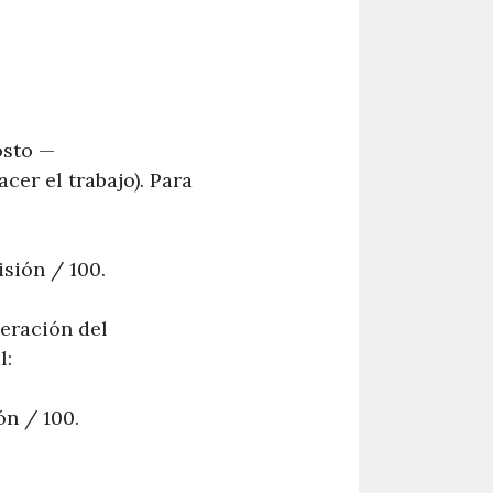
osto —
cer el trabajo). Para
isión / 100.
eración del
l:
ón / 100.