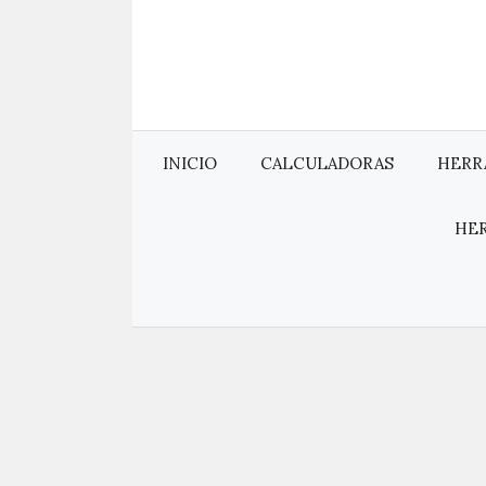
Saltar
al
contenido
INICIO
CALCULADORAS
HERR
HE