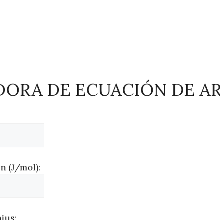
ORA DE ECUACIÓN DE A
n (J/mol):
ius: