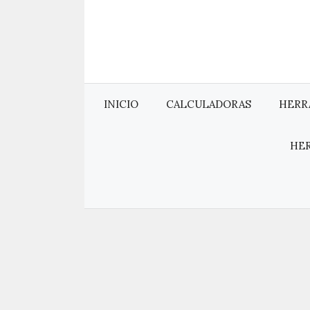
Saltar
al
contenido
INICIO
CALCULADORAS
HERR
HE