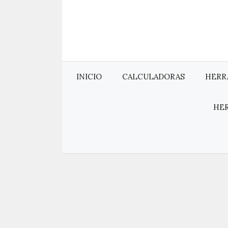
Saltar
al
contenido
INICIO
CALCULADORAS
HERR
HE