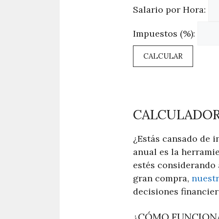
Salario por Hora:
Impuestos (%):
CALCULAR
CALCULADORA
¿Estás cansado de i
anual es la herramie
estés considerando a
gran compra,
nuestr
decisiones financie
¿CÓMO FUNCION